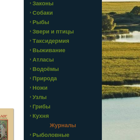
Законы
Собаки
Рыбы
Звери и птицы
Таксидермия
Выживание
Атласы
Водоёмы
Природа
Ножи
Узлы
Грибы
Кухня
Журналы
Рыболовные