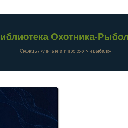
иблиотека Охотника-Рыбо
Скачать / купить книги про охоту и рыбалку.