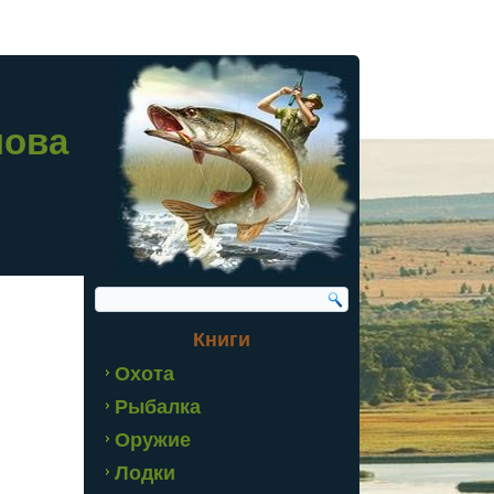
лова
Книги
Охота
Рыбалка
Оружие
Лодки