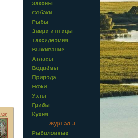
Законы
Собаки
Рыбы
Звери и птицы
Таксидермия
Выживание
Атласы
Водоёмы
Природа
Ножи
Узлы
Грибы
Кухня
Журналы
Рыболовные