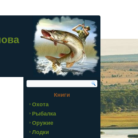
лова
Книги
Охота
Рыбалка
Оружие
Лодки