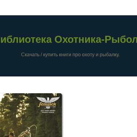
иблиотека Охотника-Рыбо
Скачать / купить книги про охоту и рыбалку.