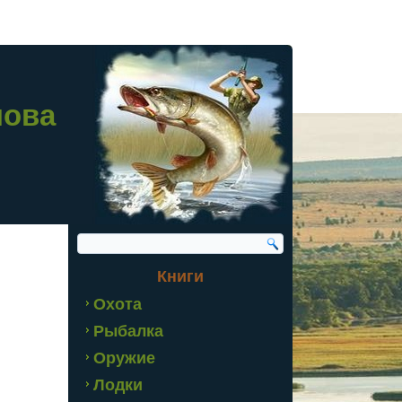
лова
Книги
Охота
Рыбалка
Оружие
Лодки