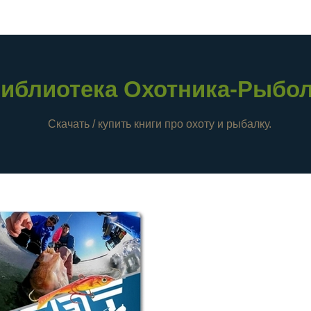
иблиотека Охотника-Рыбо
Скачать / купить книги про охоту и рыбалку.