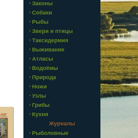
Законы
Собаки
Рыбы
Звери и птицы
Таксидермия
Выживание
Атласы
Водоёмы
Природа
Ножи
Узлы
Грибы
Кухня
Журналы
Рыболовные