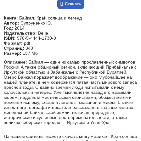
Скачать
Книга:
Байкал. Край солнца и легенд
Автор:
Супруненко Ю.
Год:
2014
Издательство:
Вече
ISBN:
978-5-4444-1730-0
Формат:
pdf
Страниц:
340
Размер:
157 Мб
Описание:
Байкал — один из самых прославленных символов
России! А также обширный регион, включающий Прибайкалье с
Иркутской областью и Забайкалье с Республикой Бурятией.
Озеро Байкал поражает воображение — оно глубочайшее на
нашей планете, в нем содержится пятая часть мирового запаса
пресной воды. С давних времен люди испытывали к нему
колоссальный интерес. Уже тысячелетия назад его называли
морем, наделяли мистическими свойствами, обожествляли и
поклонялись ему, слагали легенды, сказания и мифы. В книге
известного географа и писателя рассказано о главных местах
живописной байкальской земли, включая природные,
исторические и культовые достопримечательности, а также
великих сибирских городах — Иркутске и Улан-Удэ.
На нашем сайте вы можете скачать книгу «Байкал. Край солнца