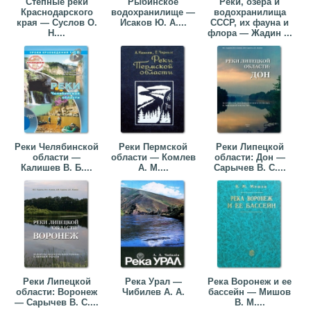
Степные реки
Рыбинское
Реки, озера и
Краснодарского
водохранилище —
водохранилища
края — Суслов О.
Исаков Ю. А....
СССР, их фауна и
Н....
флора — Жадин ...
Реки Челябинской
Реки Пермской
Реки Липецкой
области —
области — Комлев
области: Дон —
Калишев В. Б....
А. М....
Сарычев В. С....
Реки Липецкой
Река Урал —
Река Воронеж и ее
области: Воронеж
Чибилев А. А.
бассейн — Мишов
— Сарычев В. С....
В. М....