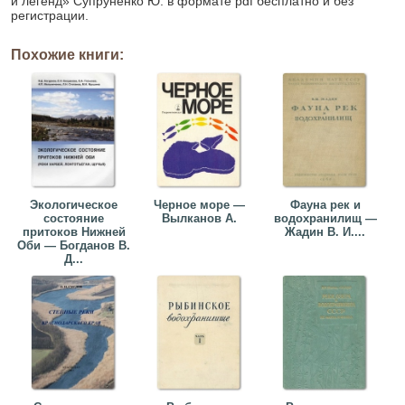
и легенд» Супруненко Ю. в формате pdf бесплатно и без
регистрации.
Похожие книги:
Экологическое
Черное море —
Фауна рек и
состояние
Вылканов А.
водохранилищ —
притоков Нижней
Жадин В. И....
Оби — Богданов В.
Д...