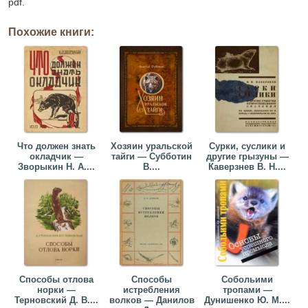
pdf.
Похожие книги:
Что должен знать
Хозяин уральской
Сурки, суслики и
окладчик —
тайги — Субботин
другие грызуны —
Зворыкин Н. А....
В....
Каверзнев В. Н....
Способы отлова
Способы
Собольими
норки —
истребления
тропами —
Терновский Д. В....
волков — Данилов
Дунишенко Ю. М....