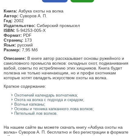
Книга:
Азбука охоты на волка
Автор:
Суворов А. П.
Год:
2002
Издательство:
Сибирский промысел
ISBN:
5-94253-005-Х
Формат:
PDF
Страниц:
173
Язык:
русский
Размер:
7,95 Мб
Описание:
В книге автор рассказывает основы ружейного и
самоловного промысла волков: окладных охот, подманивания
вабой, советы по истреблению этих хищников. Книга будет
полезна не только начинающим, но и профи охотникам
которые хотят овладеть искусством охоты на волка.
Краткое содержание:
Охотничий календарь волчатника;
Охота на волка с подхода и скрадом;
Волчьи капканы;
Основы и техника капканного лова волков;
Петельный лов волков.
На нашем сайте вы можете скачать книгу «Азбука охоты на
волка» Суворов А. П. бесплатно и без регистрации в формате