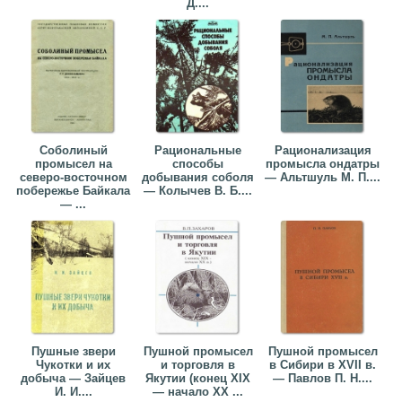
Д....
Соболиный
Рациональные
Рационализация
промысел на
способы
промысла ондатры
северо-восточном
добывания соболя
— Альтшуль М. П....
побережье Байкала
— Колычев В. Б....
— ...
Пушные звери
Пушной промысел
Пушной промысел
Чукотки и их
и торговля в
в Сибири в XVII в.
добыча — Зайцев
Якутии (конец XIX
— Павлов П. Н....
И. И....
— начало XX ...