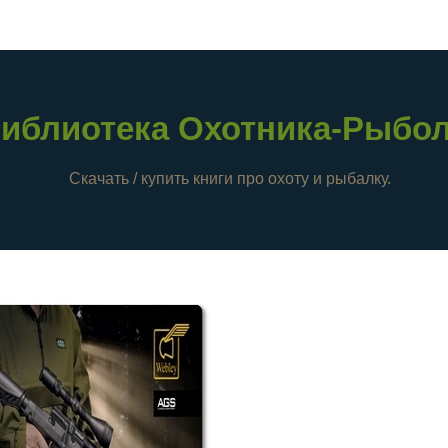
иблиотека Охотника-Рыбо
Скачать / купить книги про охоту и рыбалку.