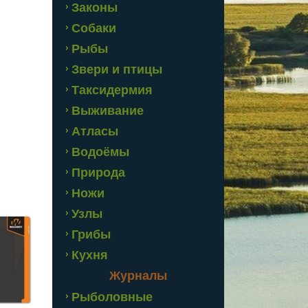
Законы
Собаки
Рыбы
Звери и птицы
Таксидермия
Выживание
Атласы
Водоёмы
Природа
Ножи
Узлы
Грибы
Кухня
Журналы
Рыболовные