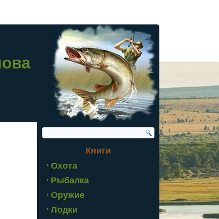
лова
Книги
Охота
Рыбалка
Оружие
Лодки