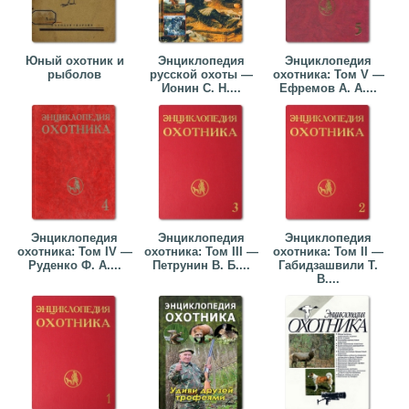
Юный охотник и
Энциклопедия
Энциклопедия
рыболов
русской охоты —
охотника: Том V —
Ионин С. Н....
Ефремов А. А....
Энциклопедия
Энциклопедия
Энциклопедия
охотника: Том IV —
охотника: Том III —
охотника: Том II —
Руденко Ф. А....
Петрунин В. Б....
Габидзашвили Т.
В....