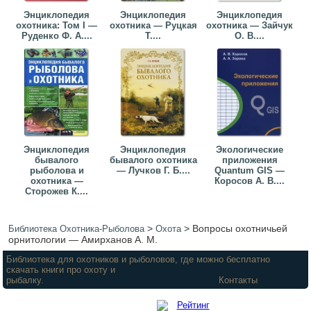
Энциклопедия
Энциклопедия
Энциклопедия
охотника: Том I —
охотника — Руцкая
охотника — Зайчук
Руденко Ф. А....
Т....
О. В....
Энциклопедия
Энциклопедия
Экологические
бывалого
бывалого охотника
приложения
рыболова и
— Лучков Г. Б....
Quantum GIS —
охотника —
Коросов А. В....
Сторожев К....
>
>
Вопросы охотничьей
Библиотека Охотника-Рыболова
Охота
орнитологии — Амирханов А. М.
Библиотека для охотников и рыболовов, где можно бесплатно
скачать книги про охоту и
рыбалку.
Контакты