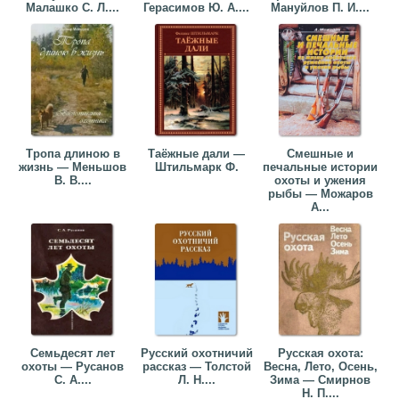
Малашко С. Л....
Герасимов Ю. А....
Мануйлов П. И....
Тропа длиною в
Таёжные дали —
Смешные и
жизнь — Меньшов
Штильмарк Ф.
печальные истории
В. В....
охоты и ужения
рыбы — Можаров
А...
Семьдесят лет
Русский охотничий
Русская охота:
охоты — Русанов
рассказ — Толстой
Весна, Лето, Осень,
С. А....
Л. Н....
Зима — Смирнов
Н. П....