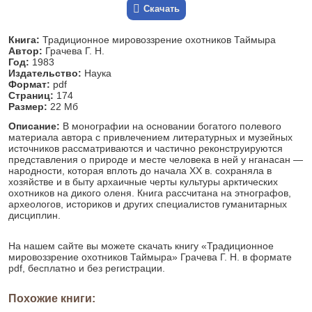
Скачать
Книга:
Традиционное мировоззрение охотников Таймыра
Автор:
Грачева Г. Н.
Год:
1983
Издательство:
Наука
Формат:
pdf
Страниц:
174
Размер:
22 Мб
Описание:
В монографии на основании богатого полевого
материала автора с привлечением литературных и музейных
источников рассматриваются и частично реконструируются
представления о природе и месте человека в ней у нганасан —
народности, которая вплоть до начала XX в. сохраняла в
хозяйстве и в быту архаичные черты культуры арктических
охотников на дикого оленя. Книга рассчитана на этнографов,
археологов, историков и других специалистов гуманитарных
дисциплин.
На нашем сайте вы можете скачать книгу «Традиционное
мировоззрение охотников Таймыра» Грачева Г. Н. в формате
pdf, бесплатно и без регистрации.
Похожие книги: