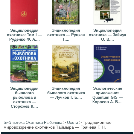
Энциклопедия
Энциклопедия
Энциклопедия
охотника: Том I —
охотника — Руцкая
охотника — Зайчук
Руденко Ф. А....
Т....
О. В....
Энциклопедия
Энциклопедия
Экологические
бывалого
бывалого охотника
приложения
рыболова и
— Лучков Г. Б....
Quantum GIS —
охотника —
Коросов А. В....
Сторожев К....
>
>
Традиционное
Библиотека Охотника-Рыболова
Охота
мировоззрение охотников Таймыра — Грачева Г. Н.