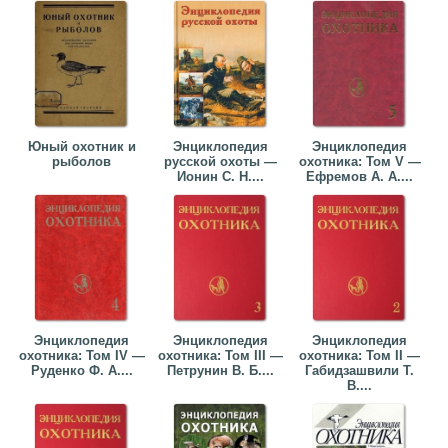
Юный охотник и
Энциклопедия
Энциклопедия
рыболов
русской охоты —
охотника: Том V —
Ионин С. Н....
Ефремов А. А....
Энциклопедия
Энциклопедия
Энциклопедия
охотника: Том IV —
охотника: Том III —
охотника: Том II —
Руденко Ф. А....
Петрунин В. Б....
Габидзашвили Т.
В....