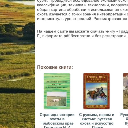
бурят. Проводится исследование экономическог
классификации, техники и технологии, вооруже
общая картина обработки и использования охо
охота изучается с точки зрения интерпретации
историко-культурных реалий. Рассматриваются
На нашем сайте вы можете скачать книгу «Тра
Г., в формате pdf бесплатно и без регистрации.
Похожие книги:
Страницы истории
С ружьем, пером и
Русс
охоты в
кистью: русская
Х
Тамбовском крае
охота и искусство
К
— Громаков Н. А....
— Панкр...