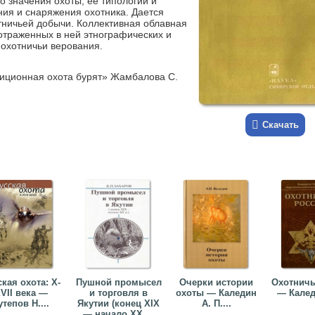
о значения охоты, ее типологии и
ния и снаряжения охотника. Дается
тничьей добычи. Коллективная облавная
 отраженных в ней этнографических и
 охотничьи верования.
диционная охота бурят» Жамбалова С.
Скачать
кая охота: Х-
Пушной промысел
Очерки истории
Охотничь
VII века —
и торговля в
охоты — Каледин
— Калед
утепов Н....
Якутии (конец XIX
А. П....
— начало XX ...