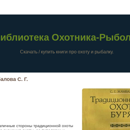
иблиотека Охотника-Рыбо
Скачать / купить книги про охоту и рыбалку.
лова С. Г.
зличные стороны традиционной охоты