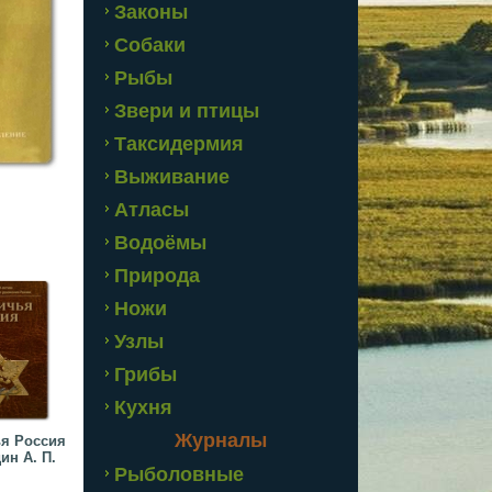
Законы
Собаки
Рыбы
Звери и птицы
Таксидермия
Выживание
Атласы
Водоёмы
Природа
Ножи
Узлы
Грибы
Кухня
Журналы
я Россия
ин А. П.
Рыболовные