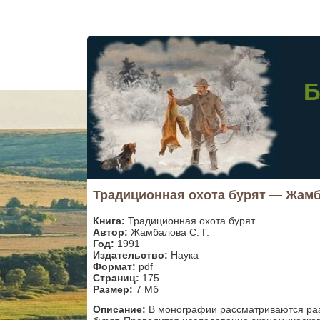
Б
Традиционная охота бурят — Жамба
Книга:
Традиционная охота бурят
Автор:
Жамбалова С. Г.
Год:
1991
Издательство:
Наука
Формат:
pdf
Страниц:
175
Размер:
7 Мб
Описание:
В монографии рассматриваются ра