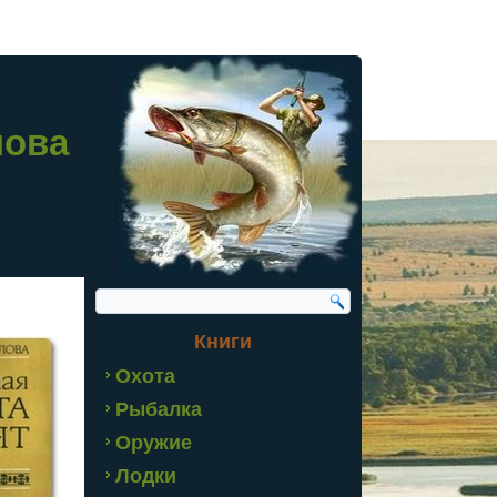
лова
Книги
Охота
Рыбалка
Оружие
Лодки