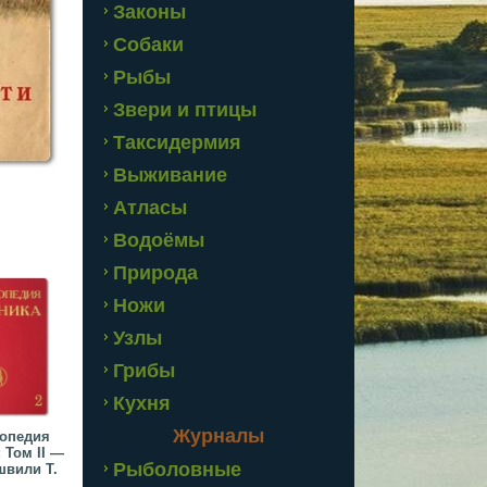
Законы
Собаки
Рыбы
Звери и птицы
Таксидермия
Выживание
Атласы
Водоёмы
Природа
Ножи
Узлы
Грибы
Кухня
Журналы
опедия
 Том II —
Рыболовные
швили Т.
...