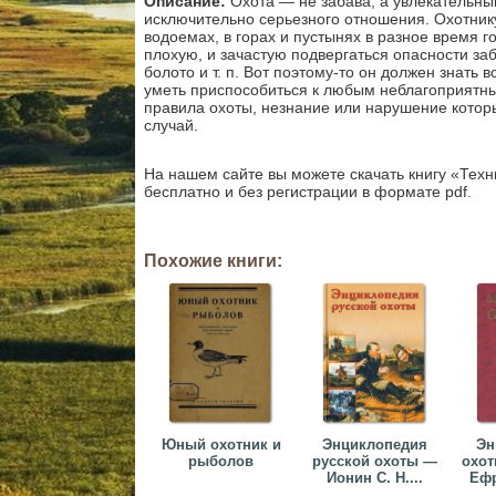
Описание:
Охота — не забава, а увлекательны
исключительно серьезного отношения. Охотнику
водоемах, в горах и пустынях в разное время г
плохую, и зачастую подвергаться опасности заб
болото и т. п. Вот поэтому-то он должен знать 
уметь приспособиться к любым неблагоприятны
правила охоты, незнание или нарушение котор
случай.
На нашем сайте вы можете скачать книгу «Техни
бесплатно и без регистрации в формате pdf.
Похожие книги:
Юный охотник и
Энциклопедия
Эн
рыболов
русской охоты —
охот
Ионин С. Н....
Ефр