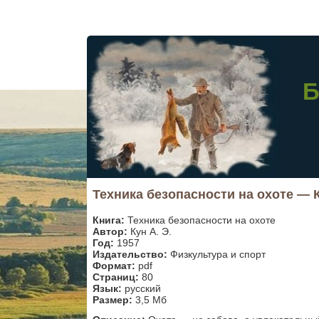
Б
Техника безопасности на охоте — К
Книга:
Техника безопасности на охоте
Автор:
Кун А. Э.
Год:
1957
Издательство:
Физкультура и спорт
Формат:
pdf
Страниц:
80
Язык:
русский
Размер:
3,5 Мб