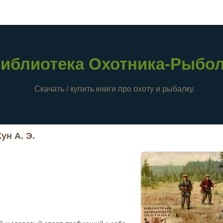
иблиотека Охотника-Рыбо
Скачать / купить книги про охоту и рыбалку.
ун А. Э.