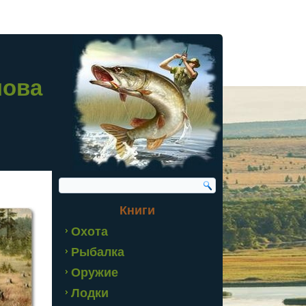
лова
Книги
Охота
Рыбалка
Оружие
Лодки