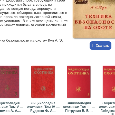
й и здоровый спорт, требующий к себе
 приходится бывать в лесу, на
ода, во всякую погоду, хорошую и
лудиться, обморозиться, провалиться в
все правила походно-лагерной жизни,
м условиям. В книге освещены лишь те
ых может повлечь за собой несчастный
ка безопасности на охоте» Кун А. Э.
Скачать
циклопедия
Энциклопедия
Энциклопедия
Энцикл
ника: Том V —
охотника: Том IV —
охотника: Том III —
охотника:
емов А. А....
Руденко Ф. А....
Петрунин В. Б....
Габидза
В.