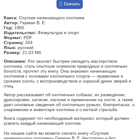
Скачать
Книга:
Спутник начинающего охотника
Автор:
Герман В. Е.
Год:
1965
Издательство:
Физкультура и спорт
Формат:
PDF
Страниц:
264
Язык:
русский
Размер:
21,03 Мб
Описание:
Кто захочет быстрее овладеть мастерством
охотника, стать опытным хозяином природных и охотничьих
богатств, прочтет эту книгу. Она знакомит начинающих
охотников с основами охотничьего спорта — правилами и
сроками охоты, с воспроизводством и охраной диких зверей и
птиц.
Автор рассказывает об охотничьих собаках, их разведении,
дрессировке, натаске, нагонке и применении на охоте, а также
дает основные сведения об охотничьих ружьях, боеприпасах, о
снаряжении и инвентаре охотника и о меткой стрельбе.
Книга содержит тот необходимый материал, который должен
усвоить каждый начинающий охотник.
На нашем сайте вы можете скачать книгу «Спутник
начинающего охотника» Герман В. Е. бесплатно и без