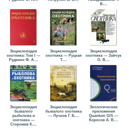
В....
Энциклопедия
Энциклопедия
Энциклопедия
охотника: Том I —
охотника — Руцкая
охотника — Зайчук
Руденко Ф. А....
Т....
О. В....
Энциклопедия
Энциклопедия
Экологические
бывалого
бывалого охотника
приложения
рыболова и
— Лучков Г. Б....
Quantum GIS —
охотника —
Коросов А. В....
Сторожев К....