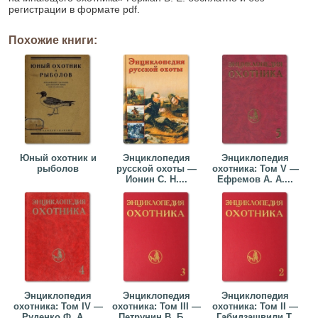
регистрации в формате pdf.
Похожие книги:
Юный охотник и
Энциклопедия
Энциклопедия
рыболов
русской охоты —
охотника: Том V —
Ионин С. Н....
Ефремов А. А....
Энциклопедия
Энциклопедия
Энциклопедия
охотника: Том IV —
охотника: Том III —
охотника: Том II —
Руденко Ф. А....
Петрунин В. Б....
Габидзашвили Т.