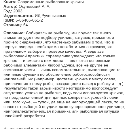
Книга:
Современные рыболовные крючки
Автор:
Окуневский А. А.
Год:
2003
Издательство:
ИД Рученькиных
ISBN:
5-86466-061-2
Страниц:
64
Описание:
Собираясь на рыбалку, мы подчас так много
внимания уделяем подбору удилищ, катушек, приманок и
прочего снаряжения, что частенько забываем о том, что в
первую очередь необходимо позаботиться о крючках, их
правильном выборе и проверке качества. А ведь азы
рыболовной практики справедливо утверждают, что только
крючок — и вместе с ним леска — являются основными
рабочими элементами любой удочки, все же другие ее
составные части — лишь вспомогательные, выполняющие те
или иные функции по обеспечению работоспособности
наиглавнейших (например, доставки крючка к месту ловли,
привлечения к нему рыбы, возвращения назад к рыбаку и т. д.).
Результатом такой забывчивости неотвратимо воспоследует
отсутствие успеха на рыбалке, ведь если используется крючок,
не предназначенный для данных конкретных условий ловли
или, того хуже, — тупой, да еще на неподходящей леске, то не
спасет от рыбацкой неудачи даже суперсовременное удилище,
наипривлекательнейшая приманка или рыболовная катушка
новейшей разработки.
На нашем сайте вы можете скачать книгу «Современные