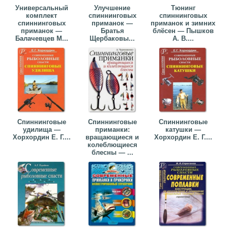
Универсальный
Улучшение
Тюнинг
комплект
спиннинговых
спиннинговых
спиннинговых
приманок —
приманок и зимних
приманок —
Братья
блёсен — Пышков
Балачевцев М...
Щербаковы...
А. В....
Спиннинговые
Спиннинговые
Спиннинговые
удилища —
приманки:
катушки —
Хорхордин Е. Г....
вращающиеся и
Хорхордин Е. Г....
колеблющиеся
блесны — ...