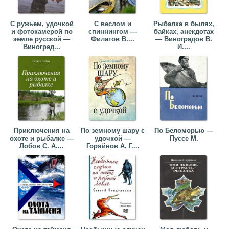
С ружьем, удочкой
С веслом и
Рыбалка в былях,
и фотокамерой по
спиннингом —
байках, анекдотах
земле русской —
Филатов В....
— Виноградов В.
Виноград...
И....
Приключения на
По земному шару с
По Беломорью —
охоте и рыбалке —
удочкой —
Пуссе М.
Лобов С. А....
Горяйнов А. Г....