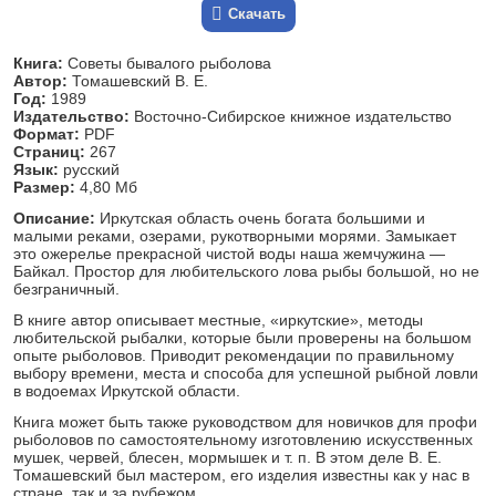
Скачать
Книга:
Советы бывалого рыболова
Автор:
Томашевский В. Е.
Год:
1989
Издательство:
Восточно-Сибирское книжное издательство
Формат:
PDF
Страниц:
267
Язык:
русский
Размер:
4,80 Мб
Описание:
Иркутская область очень богата большими и
малыми реками, озерами, рукотворными морями. Замыкает
это ожерелье прекрасной чистой воды наша жемчужина —
Байкал. Простор для любительского лова рыбы большой, но не
безграничный.
В книге автор описывает местные, «иркутские», методы
любительской рыбалки, которые были проверены на большом
опыте рыболовов. Приводит рекомендации по правильному
выбору времени, места и способа для успешной рыбной ловли
в водоемах Иркутской области.
Книга может быть также руководством для новичков для профи
рыболовов по самостоятельному изготовлению искусственных
мушек, червей, блесен, мормышек и т. п. В этом деле В. Е.
Томашевский был мастером, его изделия известны как у нас в
стране, так и за рубежом.