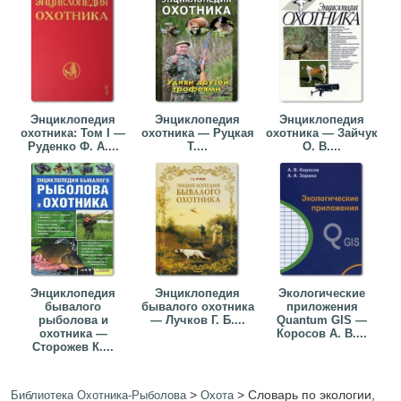
Энциклопедия
Энциклопедия
Энциклопедия
охотника: Том I —
охотника — Руцкая
охотника — Зайчук
Руденко Ф. А....
Т....
О. В....
Энциклопедия
Энциклопедия
Экологические
бывалого
бывалого охотника
приложения
рыболова и
— Лучков Г. Б....
Quantum GIS —
охотника —
Коросов А. В....
Сторожев К....
>
>
Словарь по экологии,
Библиотека Охотника-Рыболова
Охота