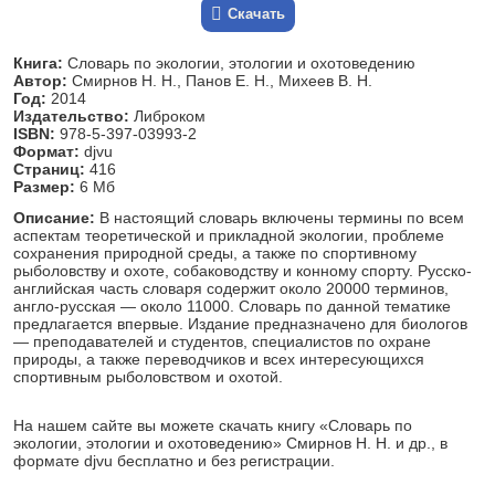
Скачать
Книга:
Словарь по экологии, этологии и охотоведению
Автор:
Смирнов Н. Н., Панов Е. Н., Михеев В. Н.
Год:
2014
Издательство:
Либроком
ISBN:
978-5-397-03993-2
Формат:
djvu
Страниц:
416
Размер:
6 Мб
Описание:
В настоящий словарь включены термины по всем
аспектам теоретической и прикладной экологии, проблеме
сохранения природной среды, а также по спортивному
рыболовству и охоте, собаководству и конному спорту. Русско-
английская часть словаря содержит около 20000 терминов,
англо-русская — около 11000. Словарь по данной тематике
предлагается впервые. Издание предназначено для биологов
— преподавателей и студентов, специалистов по охране
природы, а также переводчиков и всех интересующихся
спортивным рыболовством и охотой.
На нашем сайте вы можете скачать книгу «Словарь по
экологии, этологии и охотоведению» Смирнов Н. Н. и др., в
формате djvu бесплатно и без регистрации.