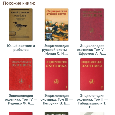
Похожие книги:
Юный охотник и
Энциклопедия
Энциклопедия
рыболов
русской охоты —
охотника: Том V —
Ионин С. Н....
Ефремов А. А....
Энциклопедия
Энциклопедия
Энциклопедия
охотника: Том IV —
охотника: Том III —
охотника: Том II —
Руденко Ф. А....
Петрунин В. Б....
Габидзашвили Т.
В....