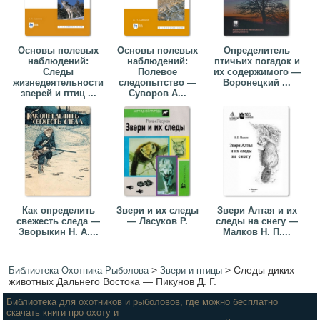
Основы полевых
Основы полевых
Определитель
наблюдений:
наблюдений:
птичьих погадок и
Следы
Полевое
их содержимого —
жизнедеятельности
следопытство —
Воронецкий ...
зверей и птиц ...
Суворов А...
Как определить
Звери и их следы
Звери Алтая и их
свежесть следа —
— Ласуков Р.
следы на снегу —
Зворыкин Н. А....
Малков Н. П....
>
>
Следы диких
Библиотека Охотника-Рыболова
Звери и птицы
животных Дальнего Востока — Пикунов Д. Г.
Библиотека для охотников и рыболовов, где можно бесплатно
скачать книги про охоту и