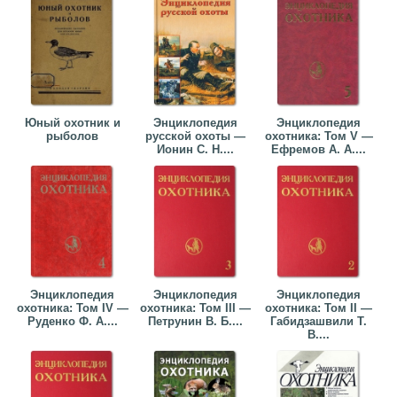
Юный охотник и
Энциклопедия
Энциклопедия
рыболов
русской охоты —
охотника: Том V —
Ионин С. Н....
Ефремов А. А....
Энциклопедия
Энциклопедия
Энциклопедия
охотника: Том IV —
охотника: Том III —
охотника: Том II —
Руденко Ф. А....
Петрунин В. Б....
Габидзашвили Т.
В....