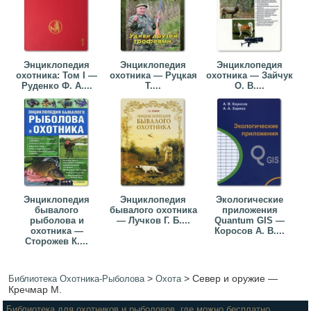
Энциклопедия
Энциклопедия
Энциклопедия
охотника: Том I —
охотника — Руцкая
охотника — Зайчук
Руденко Ф. А....
Т....
О. В....
Энциклопедия
Энциклопедия
Экологические
бывалого
бывалого охотника
приложения
рыболова и
— Лучков Г. Б....
Quantum GIS —
охотника —
Коросов А. В....
Сторожев К....
>
>
Север и оружие —
Библиотека Охотника-Рыболова
Охота
Кречмар М.
Библиотека для охотников и рыболовов, где можно бесплатно