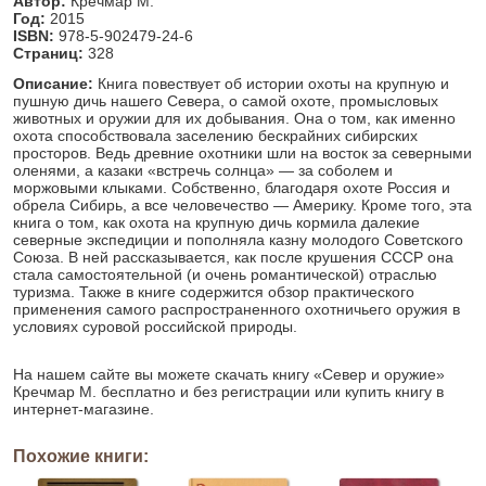
Автор:
Кречмар М.
Год:
2015
ISBN:
978-5-902479-24-6
Страниц:
328
Описание:
Книга повествует об истории охоты на крупную и
пушную дичь нашего Севера, о самой охоте, промысловых
животных и оружии для их добывания. Она о том, как именно
охота способствовала заселению бескрайних сибирских
просторов. Ведь древние охотники шли на восток за северными
оленями, а казаки «встречь солнца» — за соболем и
моржовыми клыками. Собственно, благодаря охоте Россия и
обрела Сибирь, а все человечество — Америку. Кроме того, эта
книга о том, как охота на крупную дичь кормила далекие
северные экспедиции и пополняла казну молодого Советского
Союза. В ней рассказывается, как после крушения СССР она
стала самостоятельной (и очень романтической) отраслью
туризма. Также в книге содержится обзор практического
применения самого распространенного охотничьего оружия в
условиях суровой российской природы.
На нашем сайте вы можете скачать книгу «Север и оружие»
Кречмар М. бесплатно и без регистрации или купить книгу в
интернет-магазине.
Похожие книги: