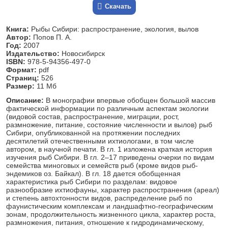
Скачать
Книга:
Рыбы Сибири: распространение, экология, вылов
Автор:
Попов П. А.
Год:
2007
Издательство:
Новосибирск
ISBN:
978-5-94356-497-0
Формат:
pdf
Страниц:
526
Размер:
11 Мб
Описание:
В монографии впервые обобщен большой массив
фактической информации по различным аспектам экологии
(видовой состав, распространение, миграции, рост,
размножение, питание, состояние численности и вылов) рыб
Сибири, опубликованной на протяжении последних
десятилетий отечественными ихтиологами, в том числе
автором, в научной печати. В гл. 1 изложена краткая история
изучения рыб Сибири. В гл. 2–17 приведены очерки по видам
семейства миноговых и семейств рыб (кроме видов рыб-
эндемиков оз. Байкал). В гл. 18 дается обобщенная
характеристика рыб Сибири по разделам: видовое
разнообразие ихтиофауны, характер распространения (ареал)
и степень автохтонности видов, распределение рыб по
фаунистическим комплексам и ландшафтно-географическим
зонам, продолжительность жизненного цикла, характер роста,
размножения, питания, отношение к гидродинамическому,