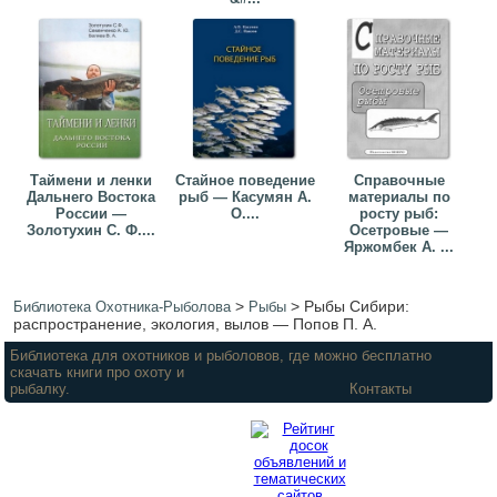
Таймени и ленки
Стайное поведение
Справочные
Дальнего Востока
рыб — Касумян А.
материалы по
России —
О....
росту рыб:
Золотухин С. Ф....
Осетровые —
Яржомбек А. ...
>
>
Рыбы Сибири:
Библиотека Охотника-Рыболова
Рыбы
распространение, экология, вылов — Попов П. А.
Библиотека для охотников и рыболовов, где можно бесплатно
скачать книги про охоту и
рыбалку.
Контакты