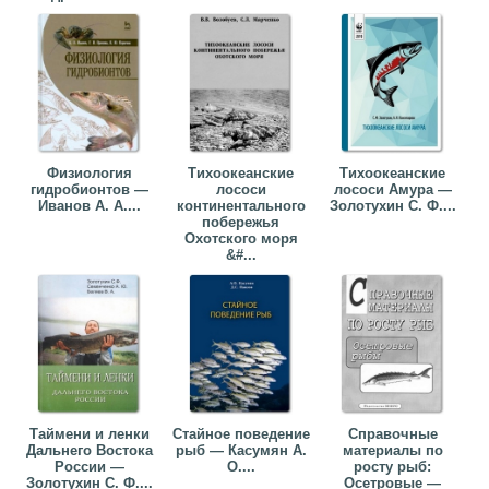
Физиология
Тихоокеанские
Тихоокеанские
гидробионтов —
лососи
лососи Амура —
Иванов А. А....
континентального
Золотухин С. Ф....
побережья
Охотского моря
&#...
Таймени и ленки
Стайное поведение
Справочные
Дальнего Востока
рыб — Касумян А.
материалы по
России —
О....
росту рыб:
Золотухин С. Ф....
Осетровые —