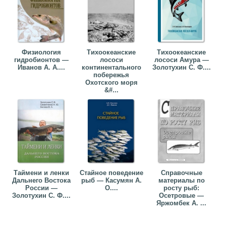
Физиология
Тихоокеанские
Тихоокеанские
гидробионтов —
лососи
лососи Амура —
Иванов А. А....
континентального
Золотухин С. Ф....
побережья
Охотского моря
&#...
Таймени и ленки
Стайное поведение
Справочные
Дальнего Востока
рыб — Касумян А.
материалы по
России —
О....
росту рыб:
Золотухин С. Ф....
Осетровые —
Яржомбек А. ...