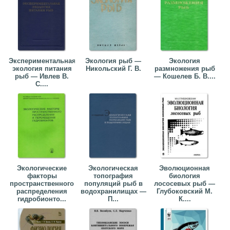
Экспериментальная
Экология рыб —
Экология
экология питания
Никольский Г. В.
размножения рыб
рыб — Ивлев В.
— Кошелев Б. В....
С....
Экологические
Экологическая
Эволюционная
факторы
топография
биология
пространственного
популяций рыб в
лососевых рыб —
распределения
водохранилищах —
Глубоковский М.
гидробионто...
П...
К....