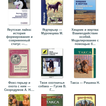
Якутская лайка:
Ягдтерьер —
Хищник и жертва:
история
Муромцева М.
Взаимодействие
формирования и
особей.
современный
Моделирование с
статус —...
помощью б...
Фокс-терьер и
Твоя охотничья
Такса — Ришина Н.
охота с ним —
собака — Гусев В.
Скородумов А. Н....
Г....