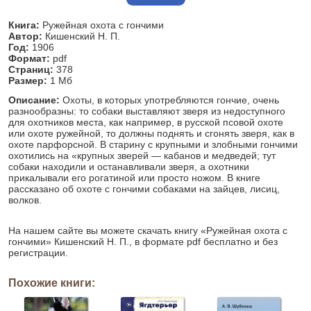
Книга:
Ружейная охота с гончими
Автор:
Кишенский Н. П.
Год:
1906
Формат:
pdf
Страниц:
378
Размер:
1 Мб
Описание:
Охоты, в которых употребляются гончие, очень
разнообразны: то собаки выставляют зверя из недоступного
для охотников места, как например, в русской псовой охоте
или охоте ружейной, то должны поднять и сгонять зверя, как в
охоте парфорсной. В старину с крупными и злобными гончими
охотились на «крупных зверей — кабанов и медведей; тут
собаки находили и останавливали зверя, а охотники
прикалывали его рогатиной или просто ножом. В книге
рассказано об охоте с гончими собаками на зайцев, лисиц,
волков.
На нашем сайте вы можете скачать книгу «Ружейная охота с
гончими» Кишенский Н. П., в формате pdf бесплатно и без
регистрации.
Похожие книги: