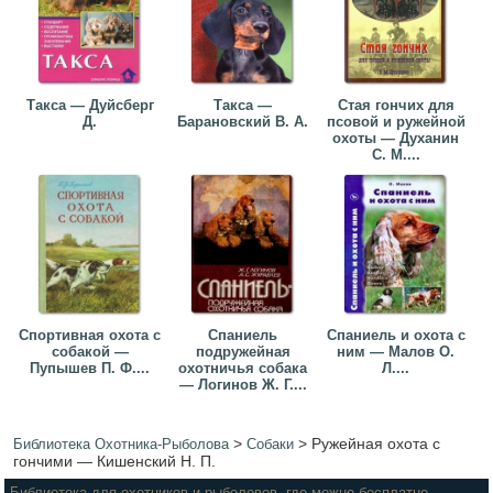
Такса — Дуйсберг
Такса —
Стая гончих для
Д.
Барановский В. А.
псовой и ружейной
охоты — Духанин
С. М....
Спортивная охота с
Спаниель
Спаниель и охота с
собакой —
подружейная
ним — Малов О.
Пупышев П. Ф....
охотничья собака
Л....
— Логинов Ж. Г....
>
>
Ружейная охота с
Библиотека Охотника-Рыболова
Собаки
гончими — Кишенский Н. П.
Библиотека для охотников и рыболовов, где можно бесплатно