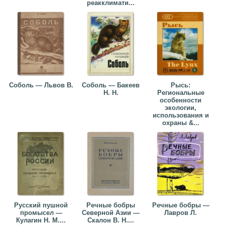
реакклимати...
Соболь — Львов В.
Соболь — Бакеев
Рысь:
Н. Н.
Региональные
особенности
экологии,
использования и
охраны &...
Русский пушной
Речные бобры
Речные бобры —
промысел —
Северной Азии —
Лавров Л.
Кулагин Н. М....
Скалон В. Н....