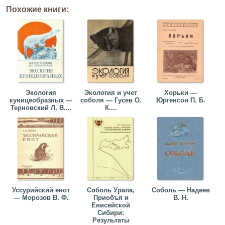
Похожие книги:
Экология
Экология и учет
Хорьки —
куницеобразных —
соболя — Гусев О.
Юргенсон П. Б.
Терновский Л. В....
К....
Уссурийский енот
Соболь Урала,
Соболь — Надеев
— Морозов В. Ф.
Приобъя и
В. Н.
Енисейской
Сибири:
Результаты