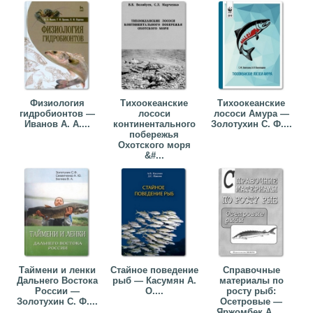
Физиология
Тихоокеанские
Тихоокеанские
гидробионтов —
лососи
лососи Амура —
Иванов А. А....
континентального
Золотухин С. Ф....
побережья
Охотского моря
&#...
Таймени и ленки
Стайное поведение
Справочные
Дальнего Востока
рыб — Касумян А.
материалы по
России —
О....
росту рыб:
Золотухин С. Ф....
Осетровые —
Яржомбек А. ...