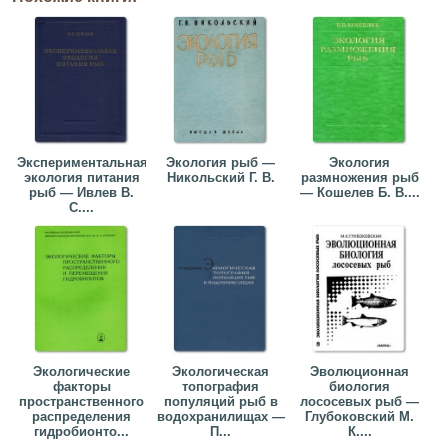
Экспериментальная
Экология рыб —
Экология
экология питания
Никольский Г. В.
размножения рыб
рыб — Ивлев В.
— Кошелев Б. В....
С....
Экологические
Экологическая
Эволюционная
факторы
топография
биология
пространственного
популяций рыб в
лососевых рыб —
распределения
водохранилищах —
Глубоковский М.
гидробионто...
П...
К....