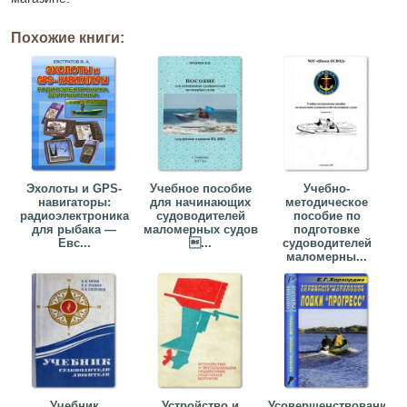
Похожие книги:
Эхолоты и GPS-
Учебное пособие
Учебно-
навигаторы:
для начинающих
методическое
радиоэлектроника
судоводителей
пособие по
для рыбака —
маломерных судов
подготовке
Евс...
...
судоводителей
маломерны...
Учебник
Устройство и
Усовершенствование