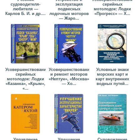
судоводителя-
эксплуатация
серийных
любителя —
подвесных
мотолодок: Лодки
Карлов Б. И. и др....
лодочных моторов
«Прогресс» — Х...
— Жаро...
Усовершенствование
Усовершенствование
Условные знаки
серийных
и ремонт моторов
морских карт и
мотолодок: Лодки
«Нептун», «Москва»
карт внутренних
«Казанка», «Крым»,
— Хо...
водных путей...
«...
Управление
Улучшение
Судовождение