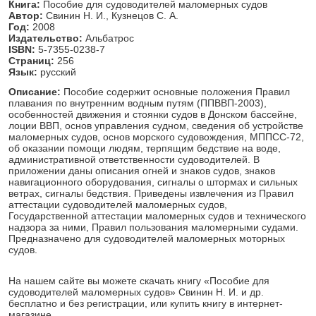
Книга:
Пособие для судоводителей маломерных судов
Автор:
Свинин Н. И., Кузнецов С. А.
Год:
2008
Издательство:
Альбатрос
ISBN:
5-7355-0238-7
Страниц:
256
Язык:
русский
Описание:
Пособие содержит основные положения Правил
плавания по внутренним водным путям (ППВВП-2003),
особенностей движения и стоянки судов в Донском бассейне,
лоции ВВП, основ управления судном, сведения об устройстве
маломерных судов, основ морского судовождения, МППСС-72,
об оказании помощи людям, терпящим бедствие на воде,
административной ответственности судоводителей. В
приложении даны описания огней и знаков судов, знаков
навигационного оборудования, сигналы о штормах и сильных
ветрах, сигналы бедствия. Приведены извлечения из Правил
аттестации судоводителей маломерных судов,
Государственной аттестации маломерных судов и технического
надзора за ними, Правил пользования маломерными судами.
Предназначено для судоводителей маломерных моторных
судов.
На нашем сайте вы можете скачать книгу «Пособие для
судоводителей маломерных судов» Свинин Н. И. и др.
бесплатно и без регистрации, или купить книгу в интернет-
магазине.