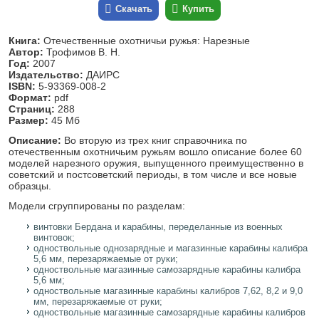
Скачать
Купить
Книга:
Отечественные охотничьи ружья: Нарезные
Автор:
Трофимов В. Н.
Год:
2007
Издательство:
ДАИРС
ISBN:
5-93369-008-2
Формат:
pdf
Страниц:
288
Размер:
45 Мб
Описание:
Во вторую из трех книг справочника по
отечественным охотничьим ружьям вошло описание более 60
моделей нарезного оружия, выпущенного преимущественно в
советский и постсоветский периоды, в том числе и все новые
образцы.
Модели сгруппированы по разделам:
винтовки Бердана и карабины, переделанные из военных
винтовок;
одноствольные однозарядные и магазинные карабины калибра
5,6 мм, перезаряжаемые от руки;
одноствольные магазинные самозарядные карабины калибра
5,6 мм;
одноствольные магазинные карабины калибров 7,62, 8,2 и 9,0
мм, перезаряжаемые от руки;
одноствольные магазинные самозарядные карабины калибров