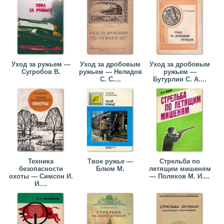
Уход за ружьем —
Уход за дробовым
Уход за дробовым
Сугробов В.
ружьем — Нелидов
ружьем —
С. С....
Бутурлин С. А....
Техника
Твое ружье —
Стрельба по
безопасности
Блюм М.
летящим мишеням
охоты — Симcон И.
— Поляков М. И....
И....