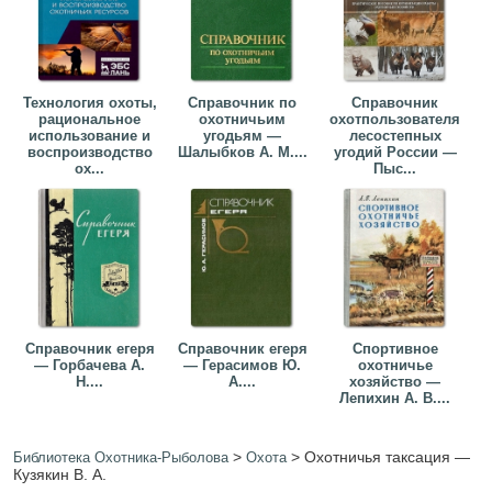
Технология охоты,
Справочник по
Справочник
рациональное
охотничьим
охотпользователя
использование и
угодьям —
лесостепных
воспроизводство
Шалыбков А. М....
угодий России —
ох...
Пыс...
Справочник егеря
Справочник егеря
Спортивное
— Горбачева А.
— Герасимов Ю.
охотничье
Н....
А....
хозяйство —
Лепихин А. В....
>
>
Охотничья таксация —
Библиотека Охотника-Рыболова
Охота
Кузякин В. А.