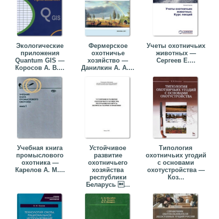
Экологические
Фермерское
Учеты охотничьих
приложения
охотничье
животных —
Quantum GIS —
хозяйство —
Сергеев Е....
Коросов А. В....
Данилкин А. А....
Учебная книга
Устойчивое
Типология
промыслового
развитие
охотничьих угодий
охотника —
охотничьего
с основами
Карелов А. М....
хозяйства
охотустройства —
республики
Коз...
Беларусь ...