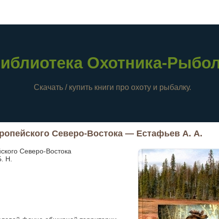
иблиотека Охотника-Рыбо
Скачать / купить книги про охоту и рыбалку.
опейского Северо-Востока — Естафьев А. А.
ского Северо-Востока
. Н.