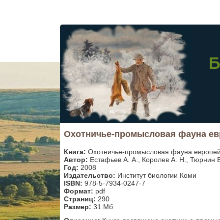
Б
Охотничье-промысловая фауна евр
Книга:
Охотничье-промысловая фауна европей
Автор:
Естафьев А. А., Королев А. Н., Тюрнин Б
Год:
2008
Издательство:
Институт биологии Коми
ISBN:
978-5-7934-0247-7
Формат:
pdf
Страниц:
290
Размер:
31 Мб