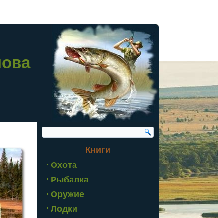
лова
Книги
Охота
Рыбалка
Оружие
Лодки