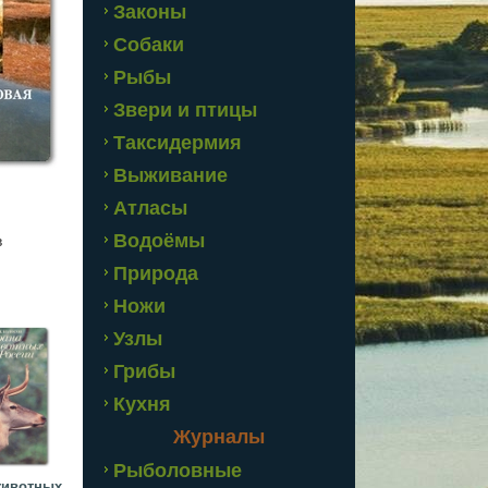
Законы
Собаки
Рыбы
Звери и птицы
Таксидермия
Выживание
Атласы
Водоёмы
в
Природа
Ножи
Узлы
Грибы
Кухня
Журналы
Рыболовные
животных