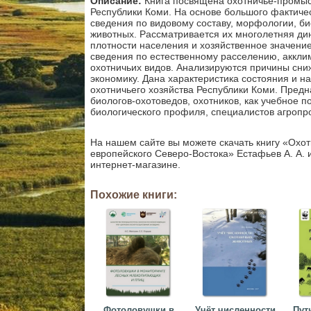
Описание:
Книга посвящена охотничье-промы
Республики Коми. На основе большого фактиче
сведения по видовому составу, морфологии, би
животных. Рассматривается их многолетняя ди
плотности населения и хозяйственное значени
сведения по естественному расселению, аккли
охотничьих видов. Анализируются причины сни
экономику. Дана характеристика состояния и н
охотничьего хозяйства Республики Коми. Предна
биологов-охотоведов, охотников, как учебное 
биологического профиля, специалистов агроп
На нашем сайте вы можете скачать книгу «Ох
европейского Северо-Востока» Естафьев А. А. и
интернет-магазине.
Похожие книги:
Фотоловушки в
Учёт численности
Пут