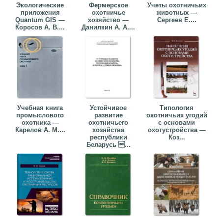
Экологические
Фермерское
Учеты охотничьих
приложения
охотничье
животных —
Quantum GIS —
хозяйство —
Сергеев Е....
Коросов А. В....
Данилкин А. А....
Учебная книга
Устойчивое
Типология
промыслового
развитие
охотничьих угодий
охотника —
охотничьего
с основами
Карелов А. М....
хозяйства
охотустройства —
республики
Коз...
Беларусь ...