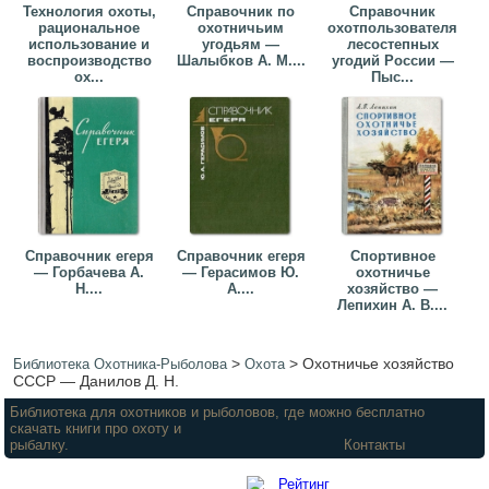
Технология охоты,
Справочник по
Справочник
рациональное
охотничьим
охотпользователя
использование и
угодьям —
лесостепных
воспроизводство
Шалыбков А. М....
угодий России —
ох...
Пыс...
Справочник егеря
Справочник егеря
Спортивное
— Горбачева А.
— Герасимов Ю.
охотничье
Н....
А....
хозяйство —
Лепихин А. В....
>
>
Охотничье хозяйство
Библиотека Охотника-Рыболова
Охота
СССР — Данилов Д. Н.
Библиотека для охотников и рыболовов, где можно бесплатно
скачать книги про охоту и
рыбалку.
Контакты