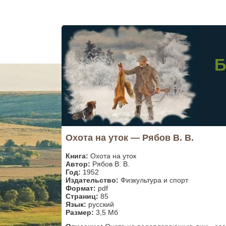
Б
Охота на уток — Рябов В. В.
Книга:
Охота на уток
Автор:
Рябов В. В.
Год:
1952
Издательство:
Физкультура и спорт
Формат:
pdf
Страниц:
85
Язык:
русский
Размер:
3,5 Мб