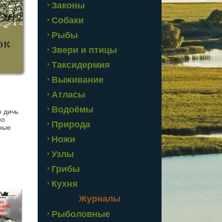
Законы
Собаки
Рыбы
Звери и птицы
Таксидермия
Выживание
Атласы
Водоёмы
ю дичь
но
Природа
чные
Ножи
Узлы
Грибы
Кухня
Журналы
Рыболовные