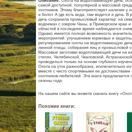
Описание:
Охота на водоплавающую дичь, особ
самой доступной, популярной и массовой среди
охотников. Этому благоприятствует наличие у 
и болот. А где есть вода, там водится и дичь.
дичь сохранила промысловый характер: на сев
водоемах с озером Чаны, в Приморском крае и 
областей в последнее время наблюдается сни
Однако имеется полная возможность значитель
мероприятий: улучшением кормовых и защитных
регулированием охоты на водоплавающую дич
линной птицы, собирания яиц и промысловой ох
Массовые заготовки водоплавающей дичи на ее
степях, Челябинской, Чкаловской, Астраханско
проводиться только на основе глубокого изучен
Охота на уток разнообразна, исключительно и
вместе с чисто спортивными ее достоинствами
охотников-любителей. Эта книга предлагается о
сезоны года.
На нашем сайте вы можете скачать книгу «Охота
Похожие книги: