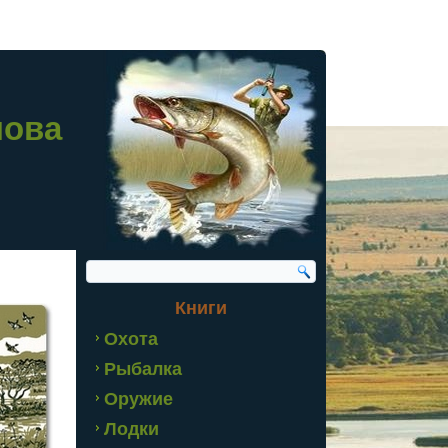
лова
Книги
Охота
Рыбалка
Оружие
Лодки