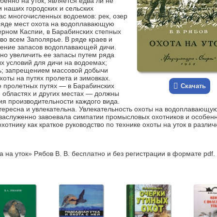
енно на уток, является едва ли не
 наших городских и сельских
нас многочисленных водоемов: рек, озер
 В ряде мест охота на водоплавающую
ерном Каспии, в Барабинских степных
во всем Заполярье. В ряде краев и
жение запасов водоплавающей дичи.
но увеличить ее запасы путем ряда
 условий для дичи на водоемах;
ь; запрещением массовой добычи
оты на путях пролета и зимовках.
 пролетных путях — в Барабинских
Скачать
й областях и других местах — должны
ия производительности каждого вида.
нтересна и увлекательна. Увлекательность охоты на водоплавающу
 заслуженно завоевала симпатии промысловых охотников и особен
хотнику как краткое руководство по технике охоты на уток в разли
 на уток» Рябов В. В. бесплатно и без регистрации в формате pdf.