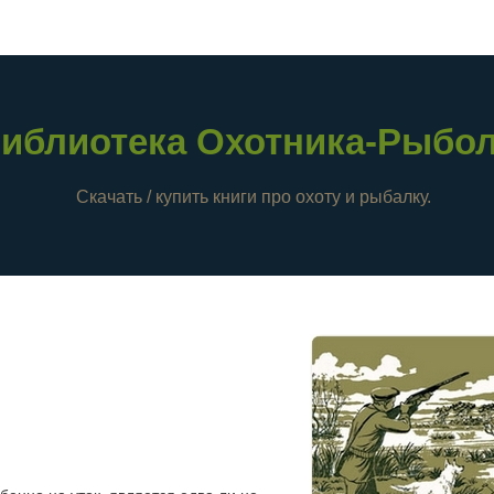
иблиотека Охотника-Рыбо
Скачать / купить книги про охоту и рыбалку.