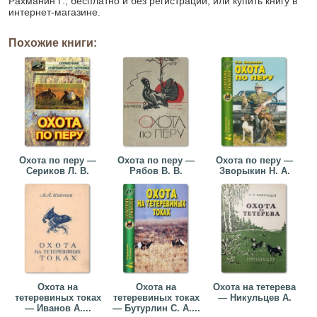
Рахманин Г., бесплатно и без регистрации, или купить книгу в
интернет-магазине.
Похожие книги:
Охота по перу —
Охота по перу —
Охота по перу —
Сериков Л. В.
Рябов В. В.
Зворыкин Н. А.
Охота на
Охота на
Охота на тетерева
тетеревиных токах
тетеревиных токах
— Никульцев А.
— Иванов А....
— Бутурлин С. А....