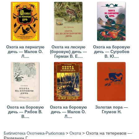
Охота на пернатую
Охота на лесную
Охота на боровую
дичь — Малов О.
(боровую) дичь —
дичь — Сугробов
Л....
Герман В. Е....
В. Ю....
Охота на боровую
Охота на боровую
Золотая пора —
дичь — Рябов В.
дичь — Малов О.
Глумов Н.
В....
Л....
>
>
Охота на тетеревов —
Библиотека Охотника-Рыболова
Охота
Рахманин Г.