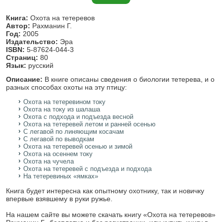
Книга:
Охота на тетеревов
Автор:
Рахманин Г.
Год:
2005
Издательство:
Эра
ISBN:
5-87624-044-3
Страниц:
80
Язык:
русский
Описание:
В книге описаны сведения о биологии тетерева, и о
разных способах охоты на эту птицу:
Охота на тетеревином току
Охота на току из шалаша
Охота с подхода и подъезда весной
Охота на тетеревей летом и ранней осенью
С легавой по линяющим косачам
С легавой по выводкам
Охота на тетеревей осенью и зимой
Охота на осеннем току
Охота на чучела
Охота на тетеревей с подъезда и подхода
На тетеревиных «ямках»
Книга будет интересна как опытному охотнику, так и новичку
впервые взявшему в руки ружье.
На нашем сайте вы можете скачать книгу «Охота на тетеревов»