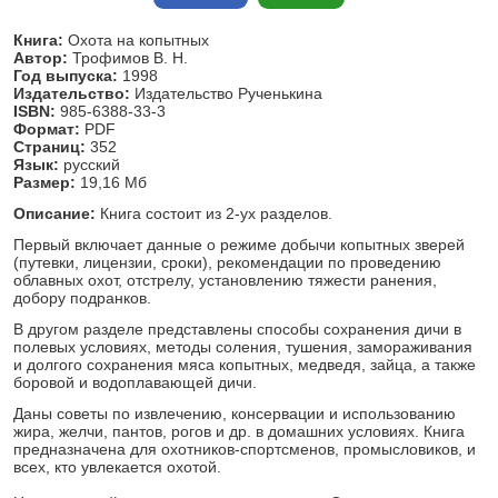
Книга:
Охота на копытных
Автор:
Трофимов В. Н.
Год выпуска:
1998
Издательство:
Издательство Рученькина
ISBN:
985-6388-33-3
Формат:
PDF
Страниц:
352
Язык:
русский
Размер:
19,16 Мб
Описание:
Книга состоит из 2-ух разделов.
Первый включает данные о режиме добычи копытных зверей
(путевки, лицензии, сроки), рекомендации по проведению
облавных охот, отстрелу, установлению тяжести ранения,
добору подранков.
В другом разделе представлены способы сохранения дичи в
полевых условиях, методы соления, тушения, замораживания
и долгого сохранения мяса копытных, медведя, зайца, а также
боровой и водоплавающей дичи.
Даны советы по извлечению, консервации и использованию
жира, желчи, пантов, рогов и др. в домашних условиях. Книга
предназначена для охотников-спортсменов, промысловиков, и
всех, кто увлекается охотой.