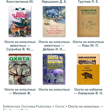
Константинов Ю.
Нарышкин Д. К.
Трутнев Л. Е.
Охота на копытных
Охота на копытных
Охота на копытных
животных —
животных —
— Язан Ю. П.
Сугробов В. Ю....
Дебрин И. И....
Охота на копытных
Охота на копытных
Охота на кабанов
— Матвеев Ж.
— Каверзнев В. Н.
>
>
Охота на копытных —
Библиотека Охотника-Рыболова
Охота