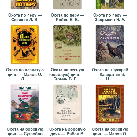
Охота по перу —
Охота по перу —
Охота по перу —
Сериков Л. В.
Рябов В. В.
Зворыкин Н. А.
Охота на пернатую
Охота на лесную
Охота на глухарей
дичь — Малов О.
(боровую) дичь —
— Каверзнев В.
Л....
Герман В. Е....
Н....
Охота на боровую
Охота на боровую
Охота на боровую
дичь — Сугробов
дичь — Рябов В.
дичь — Малов О.