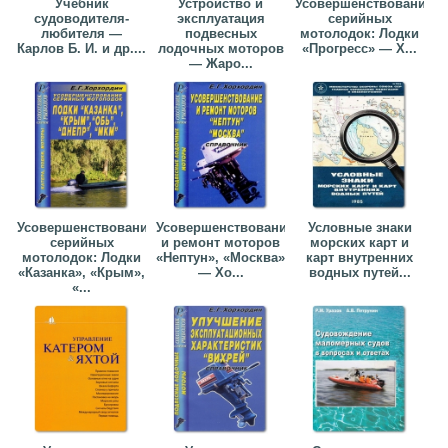
Учебник
Устройство и
Усовершенствование
судоводителя-
эксплуатация
серийных
любителя —
подвесных
мотолодок: Лодки
Карлов Б. И. и др....
лодочных моторов
«Прогресс» — Х...
— Жаро...
Усовершенствование
Усовершенствование
Условные знаки
серийных
и ремонт моторов
морских карт и
мотолодок: Лодки
«Нептун», «Москва»
карт внутренних
«Казанка», «Крым»,
— Хо...
водных путей...
«...