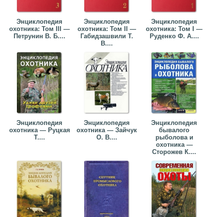
Энциклопедия
Энциклопедия
Энциклопедия
охотника: Том III —
охотника: Том II —
охотника: Том I —
Петрунин В. Б....
Габидзашвили Т.
Руденко Ф. А....
В....
Энциклопедия
Энциклопедия
Энциклопедия
охотника — Руцкая
охотника — Зайчук
бывалого
Т....
О. В....
рыболова и
охотника —
Сторожев К....