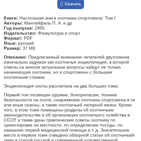
Скачать
Книги:
Настольная книга охотника-спортсмена: Том I
Авторы:
Мантейфель П. А. и др.
Год выпуска:
1955
Издательство:
Физкультура и спорт
Формат:
PDF
Язык:
русский
Размер:
37 Мб
Описание:
Предлагаемый вниманию читателей двухтомник
изначально задуман как охотничья энциклопедия, в которой
ответы на многие актуальные вопросы найдут не только
начинающие охотники, но и спортсмены с большим
охотничьим стажем.
Энциклопедия охоты рассчитана на два больших тома.
Первый том посвящен оружию, боеприпасам, технике
безопасности на охоте, снаряжению охотника-спортсмена в те
или иные сезоны, а также охотничьей лагерной жизни. Кроме
того, в этом томе помещены разделы об охотничьем
законодательстве и об организации охотничьего хозяйства в
СССР, а также даны практические советы охотнику по
ориентировке на местности, по определению погоды, по
оказанию первой медицинской помощи и т. д. Значительное
место в первом томе отведено обзорной статье об охотничьей
теме в старой русской и современной художественной