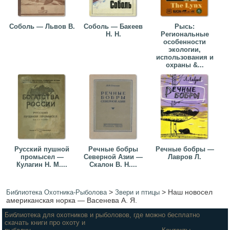
Соболь — Львов В.
Соболь — Бакеев
Рысь:
Н. Н.
Региональные
особенности
экологии,
использования и
охраны &...
Русский пушной
Речные бобры
Речные бобры —
промысел —
Северной Азии —
Лавров Л.
Кулагин Н. М....
Скалон В. Н....
>
>
Наш новосел
Библиотека Охотника-Рыболова
Звери и птицы
американская норка — Васенева А. Я.
Библиотека для охотников и рыболовов, где можно бесплатно
скачать книги про охоту и