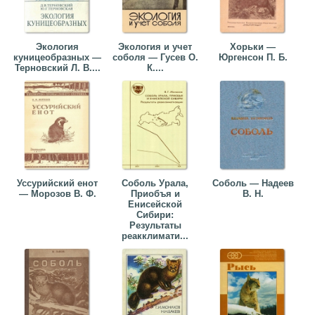
Экология
Экология и учет
Хорьки —
куницеобразных —
соболя — Гусев О.
Юргенсон П. Б.
Терновский Л. В....
К....
Уссурийский енот
Соболь Урала,
Соболь — Надеев
— Морозов В. Ф.
Приобъя и
В. Н.
Енисейской
Сибири:
Результаты
реакклимати...