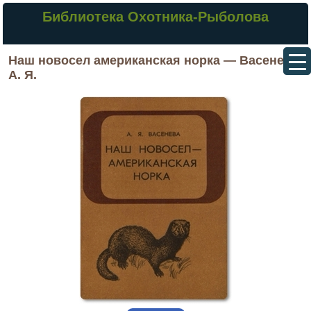
Библиотека Охотника-Рыболова
Наш новосел американская норка — Васенева
А. Я.