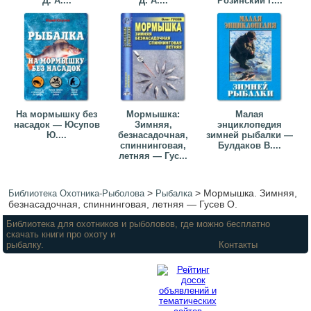
Д. А....
Д. А....
Розинский Г....
На мормышку без
Мормышка:
Малая
насадок — Юсупов
Зимняя,
энциклопедия
Ю....
безнасадочная,
зимней рыбалки —
спиннинговая,
Булдаков В....
летняя — Гус...
>
>
Мормышка. Зимняя,
Библиотека Охотника-Рыболова
Рыбалка
безнасадочная, спиннинговая, летняя — Гусев О.
Библиотека для охотников и рыболовов, где можно бесплатно
скачать книги про охоту и
рыбалку.
Контакты