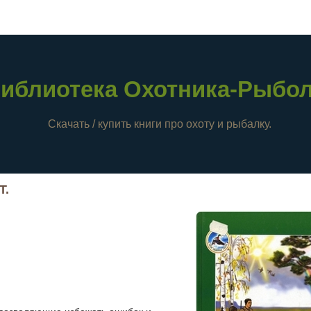
иблиотека Охотника-Рыбо
Скачать / купить книги про охоту и рыбалку.
Т.