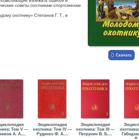
 позволяющие избежать ошибок и
ические советы охотникам-спортсменам.
ому охотнику» Степанов Г. Т., в
Скачать
циклопедия
Энциклопедия
Энциклопедия
Энцикл
ника: Том V —
охотника: Том IV —
охотника: Том III —
охотника:
емов А. А....
Руденко Ф. А....
Петрунин В. Б....
Габидза
В.