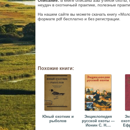
Описание:
В книге описаны азы утиной охоты,
неудач в охотничьей практике, полезные практ
На нашем сайте вы можете скачать книгу «Молод
формате pdf бесплатно и без регистрации.
Похожие книги:
Юный охотник и
Энциклопедия
Эн
рыболов
русской охоты —
охот
Ионин С. Н....
Ефр