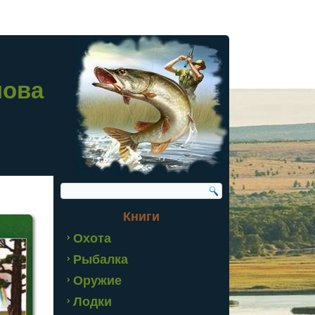
лова
Книги
Охота
Рыбалка
Оружие
Лодки