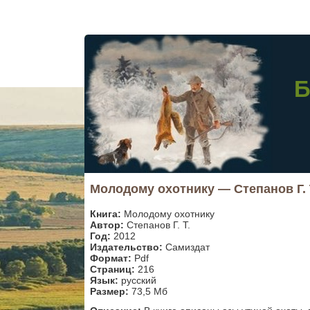
Б
Молодому охотнику — Степанов Г. 
Книга:
Молодому охотнику
Автор:
Степанов Г. Т.
Год:
2012
Издательство:
Самиздат
Формат:
Pdf
Страниц:
216
Язык:
русский
Размер:
73,5 Мб