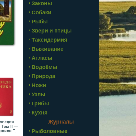
Законы
Собаки
Рыбы
Звери и птицы
Таксидермия
Выживание
Атласы
Водоёмы
Природа
Ножи
Узлы
Грибы
Кухня
Журналы
опедия
 Том II —
Рыболовные
швили Т.
...