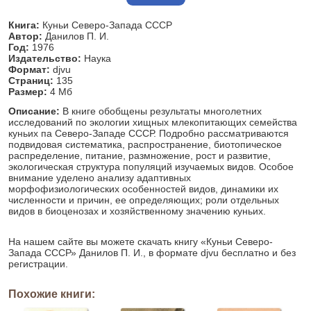
Книга:
Куньи Северо-Запада СССР
Автор:
Данилов П. И.
Год:
1976
Издательство:
Наука
Формат:
djvu
Страниц:
135
Размер:
4 Мб
Описание:
В книге обобщены результаты многолетних
исследований по экологии хищных млекопитающих семейства
куньих па Северо-Западе СССР. Подробно рассматриваются
подвидовая систематика, распространение, биотопическое
распределение, питание, размножение, рост и развитие,
экологическая структура популяций изучаемых видов. Особое
внимание уделено анализу адаптивных
морфофизиологических особенностей видов, динамики их
численности и причин, ее определяющих; роли отдельных
видов в биоценозах и хозяйственному значению куньих.
На нашем сайте вы можете скачать книгу «Куньи Северо-
Запада СССР» Данилов П. И., в формате djvu бесплатно и без
регистрации.
Похожие книги: