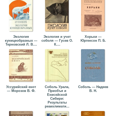
Экология
Экология и учет
Хорьки —
куницеобразных —
соболя — Гусев О.
Юргенсон П. Б.
Терновский Л. В....
К....
Уссурийский енот
Соболь Урала,
Соболь — Надеев
— Морозов В. Ф.
Приобъя и
В. Н.
Енисейской
Сибири:
Результаты
реакклимати...