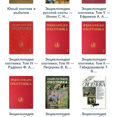
Юный охотник и
Энциклопедия
Энциклопедия
рыболов
русской охоты —
охотника: Том V —
Ионин С. Н....
Ефремов А. А....
Энциклопедия
Энциклопедия
Энциклопедия
охотника: Том IV —
охотника: Том III —
охотника: Том II —
Руденко Ф. А....
Петрунин В. Б....
Габидзашвили Т.
В....
Энциклопедия
Энциклопедия
Энциклопедия