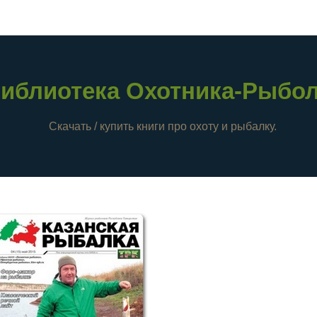
иблиотека Охотника-Рыбо
Скачать / купить книги про охоту и рыбалку.