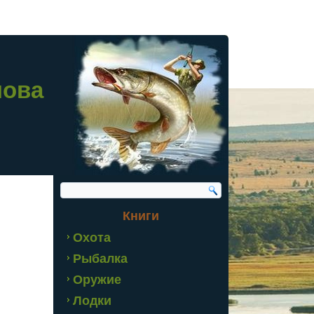
лова
Книги
Охота
Рыбалка
Оружие
Лодки