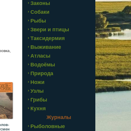
Законы
Собаки
Рыбы
Звери и птицы
Таксидермия
Выживание
ровка,
Атласы
Водоёмы
Природа
Ножи
Узлы
Грибы
Кухня
Журналы
лов-
Рыболовные
тсмен