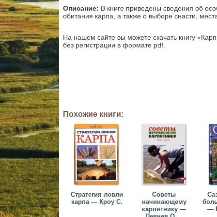
Описание:
В книге приведены сведения об осо
обитания карпа, а также о выборе снасти, мест
На нашем сайте вы можете скачать книгу «Кар
без регистрации в формате pdf.
Похожие книги:
Стратегия ловли
Советы
Са
карпа — Кроу С.
начинающему
боль
карпятнику —
— К
Певнев О....