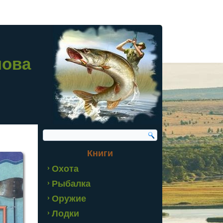
лова
Книги
Охота
Рыбалка
Оружие
Лодки