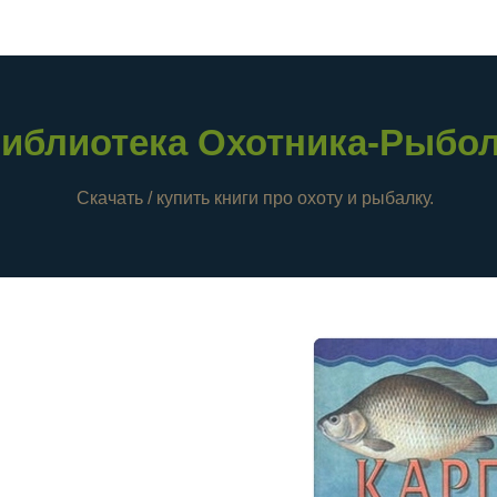
иблиотека Охотника-Рыбо
Скачать / купить книги про охоту и рыбалку.