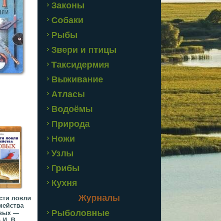
Законы
Собаки
Рыбы
Звери и птицы
Таксидермия
Выживание
Атласы
Водоёмы
Природа
Ножи
Узлы
Грибы
Кухня
Журналы
сти ловли
мейства
Рыболовные
вых —
И. В....