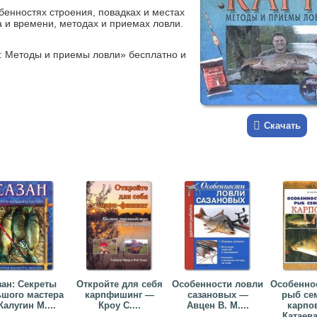
бенностях строения, повадках и местах
а и времени, методах и приемах ловли.
п: Методы и приемы ловли» бесплатно и
Скачать
зан: Секреты
Откройте для себя
Особенности ловли
Особенно
шого мастера
карпфишинг —
сазановых —
рыб се
алугин М....
Кроу С....
Авцен В. М....
карпо
Катаева 