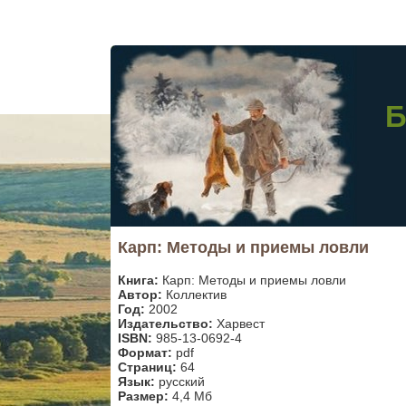
Б
Карп: Методы и приемы ловли
Книга:
Карп: Методы и приемы ловли
Автор:
Коллектив
Год:
2002
Издательство:
Харвест
ISBN:
985-13-0692-4
Формат:
pdf
Страниц:
64
Язык:
русский
Размер:
4,4 Мб