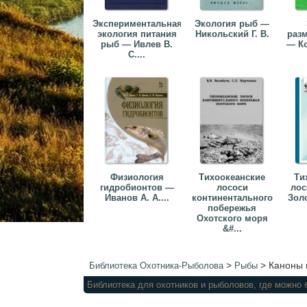
Экспериментальная
Экология рыб —
экология питания
Никольский Г. В.
раз
рыб — Ивлев В.
— Ко
С....
Физиология
Тихоокеанские
Ти
гидробионтов —
лососи
лос
Иванов А. А....
континентального
Золо
побережья
Охотского моря
&#...
>
>
Каноны 
Библиотека Охотника-Рыболова
Рыбы
Библиотека для охотников и рыболов