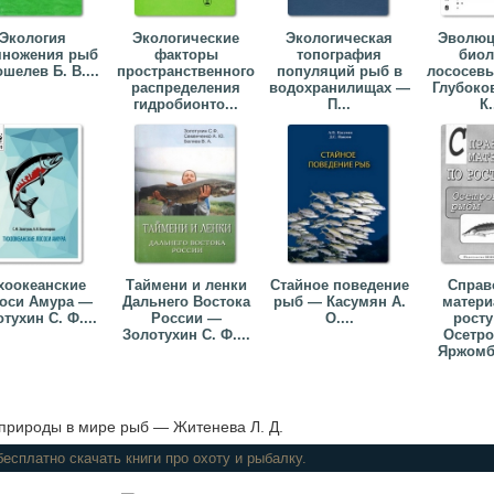
Экология
Экологические
Экологическая
Эволюц
множения рыб
факторы
топография
биол
шелев Б. В....
пространственного
популяций рыб в
лососев
распределения
водохранилищах —
Глубоко
гидробионто...
П...
К.
хоокеанские
Таймени и ленки
Стайное поведение
Справ
оси Амура —
Дальнего Востока
рыб — Касумян А.
матери
тухин С. Ф....
России —
О....
росту
Золотухин С. Ф....
Осетр
Яржомбе
природы в мире рыб — Житенева Л. Д.
ов, где можно бесплатно скачать книги про охоту и