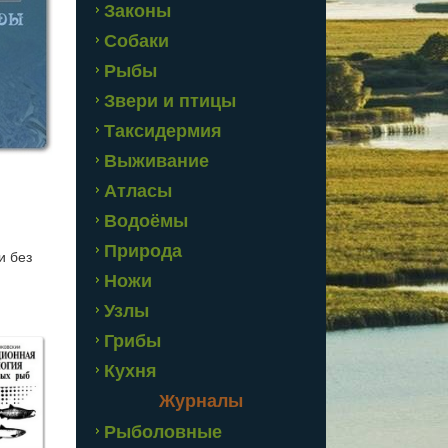
Законы
Собаки
Рыбы
Звери и птицы
Таксидермия
Выживание
Атласы
Водоёмы
Природа
и без
Ножи
Узлы
Грибы
Кухня
Журналы
Рыболовные