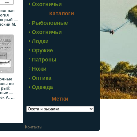
Охотничьи
ионная
Каталоги
огия
ых рыб —
Рыболовные
вский М.
...
Охотничьи
Лодки
Оружие
Патроны
Ножи
Оптика
очные
алы по
Одежда
 рыб:
овые —
к А. ...
Метки
 рыбалку.
Контакты