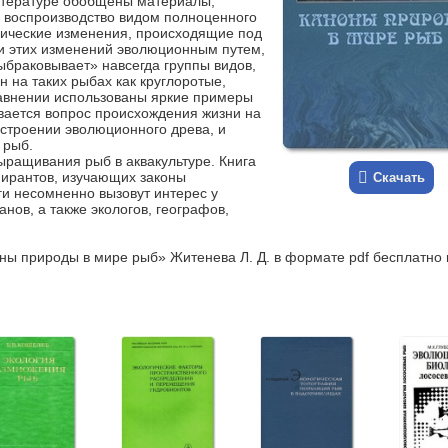
литературе обобщены материалы,
воспроизводство видом полноценного
гические изменения, происходящие под
и этих изменений эволюционным путем,
ыбраковывает» навсегда группы видов,
 на таких рыбах как круглоротые,
равнении использованы яркие примеры
ивается вопрос происхождения жизни на
остроении эволюционного древа, и
 рыб.
ыращивания рыб в аквакультуре. Книга
пирантов, изучающих законы
Скачать
ги несомненно вызовут интерес у
нов, а также экологов, географов,
ны природы в мире рыб» Житенева Л. Д. в формате pdf бесплатно 