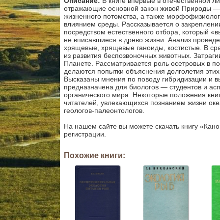
Описание:
В книге впервые в отечественной 
отражающие основной закон живой Природы — 
жизненного потомства, а также морфофизиоло
влиянием среды. Рассказывается о закреплени
посредством естественного отбора, который «в
не вписавшиеся в древо жизни. Анализ проведен
хрящевые, хрящевые ганоиды, костистые. В с
из развития беспозвоночных животных. Затраг
Планете. Рассматривается роль осетровых в п
делаются попытки объяснения долголетия этих
Высказаны мнения по поводу гибридизации и в
предназначена для биологов — студентов и ас
органического мира. Некоторые положения кни
читателей, увлекающихся познанием жизни океа
геологов-палеонтологов.
На нашем сайте вы можете скачать книгу «Кано
регистрации.
Похожие книги: