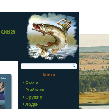
лова
Книги
Охота
Рыбалка
Оружие
Лодки