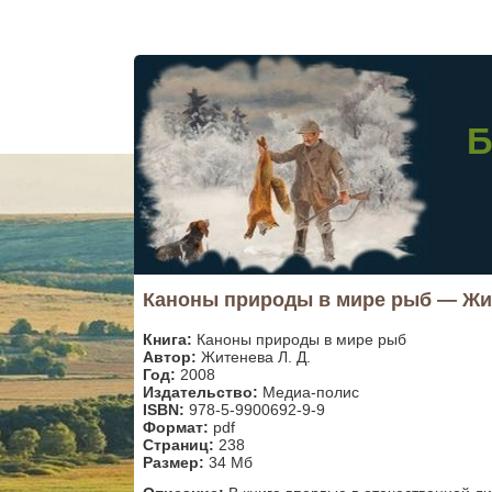
Б
Каноны природы в мире рыб — Жит
Книга:
Каноны природы в мире рыб
Автор:
Житенева Л. Д.
Год:
2008
Издательство:
Медиа-полис
ISBN:
978-5-9900692-9-9
Формат:
pdf
Страниц:
238
Размер:
34 Мб