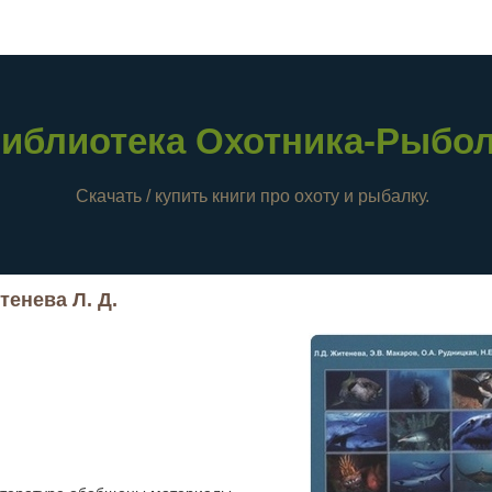
иблиотека Охотника-Рыбо
Скачать / купить книги про охоту и рыбалку.
енева Л. Д.