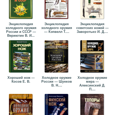
Энциклопедия
Энциклопедия
Энциклопедия
холодного оружия
холодного оружия
советских ножей —
России и СССР —
— Кэпвелл Т....
Заворотько И. Д....
Вериютин В. И...
Хороший нож —
Холодное оружие
Холодное оружие
Косов Е. В.
России — Шунков
мира —
В. Н....
Алексинский Д.
П....