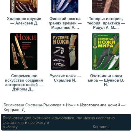
Холодное оружие
Финский нож на
Топоры: история,
— Алексеев Д.
гранях времен —
теория, практика —
Марьянко А....
Радул А. М....
Современное
Русские ножи —
Охотничьи ножи
искусство создания
Скрылев И.
мира — Шунков В.
авторских ножей —
Н.
Дэйром Д....
>
>
Изготовление ножей —
Библиотека Охотника-Рыболова
Ножи
Керцман Д.
Библиотека для охотников и рыболовов, где можно бесплатно
скачать книги про охоту и
рыбалку.
Контакты