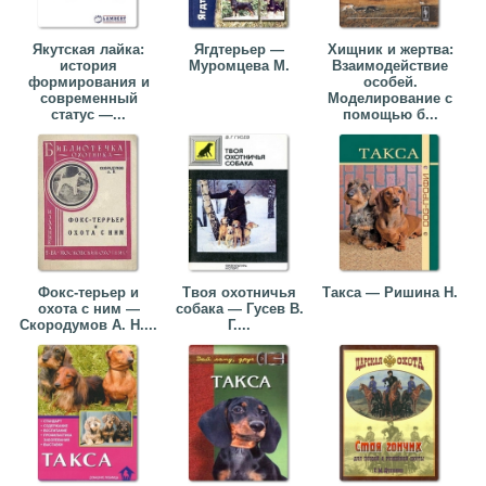
Якутская лайка:
Ягдтерьер —
Хищник и жертва:
история
Муромцева М.
Взаимодействие
формирования и
особей.
современный
Моделирование с
статус —...
помощью б...
Фокс-терьер и
Твоя охотничья
Такса — Ришина Н.
охота с ним —
собака — Гусев В.
Скородумов А. Н....
Г....