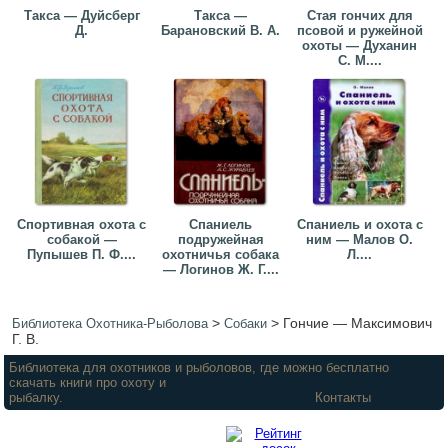
Такса — Дуйсберг
Такса —
Стая гончих для
Д.
Барановский В. А.
псовой и ружейной
охоты — Духанин
С. М....
Спортивная охота с
Спаниель
Спаниель и охота с
собакой —
подружейная
ним — Малов О.
Пупышев П. Ф....
охотничья собака
Л....
— Логинов Ж. Г....
>
>
Гончие — Максимович
Библиотека Охотника-Рыболова
Собаки
Г. В.
Библиотека для охотников и рыболовов, где можно бесплатно
скачать книги про охоту и
рыбалку.
Контакты