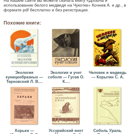
На нашем сайте вы можете скачать книгу «Добыча и
использование белого медведя на Чукотке» Кочнев А. и др., в
формате pdf бесплатно и без регистрации.
Похожие книги:
Экология
Экология и учет
Человек и медведь
куницеобразных —
соболя — Гусев О.
— Корытин С. А.
Терновский Л. В....
К....
Хорьки —
Уссурийский енот
Соболь Урала,