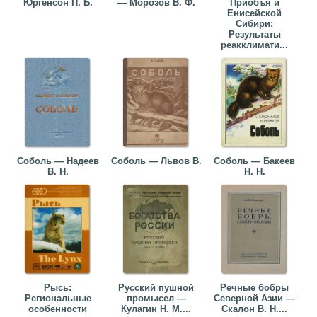
Юргенсон П. Б.
— Морозов В. Ф.
Приобъя и
Енисейской
Сибири:
Результаты
реакклимати...
Соболь — Надеев
Соболь — Львов В.
Соболь — Бакеев
В. Н.
Н. Н.
Рысь:
Русский пушной
Речные бобры
Региональные
промысел —
Северной Азии —
особенности
Кулагин Н. М....
Скалон В. Н....