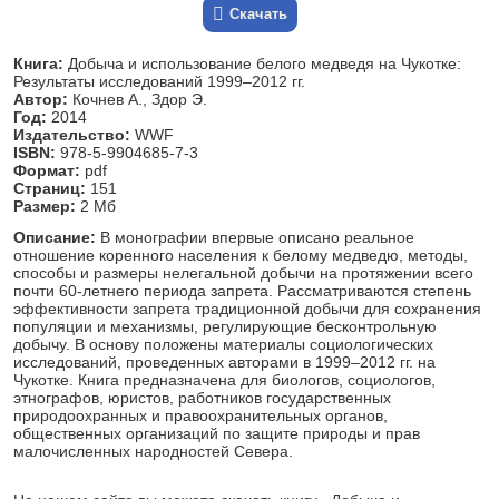
Скачать
Книга:
Добыча и использование белого медведя на Чукотке:
Результаты исследований 1999–2012 гг.
Автор:
Кочнев А., Здор Э.
Год:
2014
Издательство:
WWF
ISBN:
978-5-9904685-7-3
Формат:
pdf
Страниц:
151
Размер:
2 Мб
Описание:
В монографии впервые описано реальное
отношение коренного населения к белому медведю, методы,
способы и размеры нелегальной добычи на протяжении всего
почти 60-летнего периода запрета. Рассматриваются степень
эффективности запрета традиционной добычи для сохранения
популяции и механизмы, регулирующие бесконтрольную
добычу. В основу положены материалы социологических
исследований, проведенных авторами в 1999–2012 гг. на
Чукотке. Книга предназначена для биологов, социологов,
этнографов, юристов, работников государственных
природоохранных и правоохранительных органов,
общественных организаций по защите природы и прав
малочисленных народностей Севера.