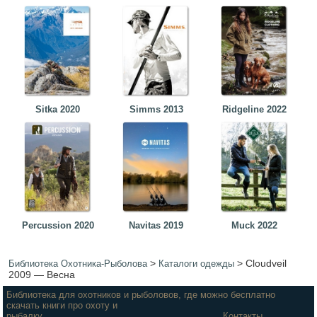
Sitka 2020
Simms 2013
Ridgeline 2022
Percussion 2020
Navitas 2019
Muck 2022
>
>
Cloudveil
Библиотека Охотника-Рыболова
Каталоги одежды
2009 — Весна
Библиотека для охотников и рыболовов, где можно бесплатно
скачать книги про охоту и
рыбалку.
Контакты