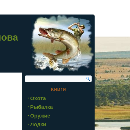
лова
Книги
Охота
Рыбалка
Оружие
Лодки