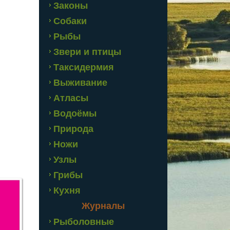
Законы
Собаки
Рыбы
Звери и птицы
Таксидермия
Выживание
Атласы
Водоёмы
Природа
Ножи
Узлы
Грибы
Кухня
Журналы
Рыболовные