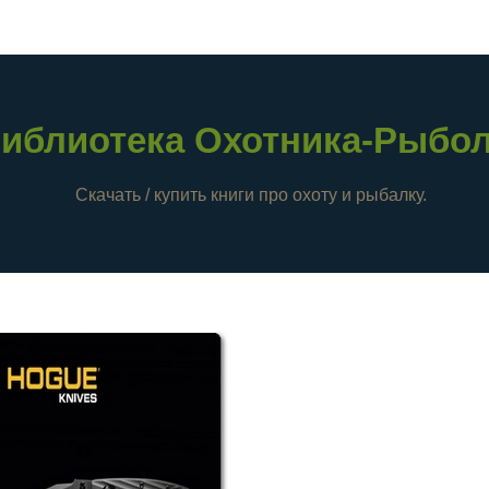
иблиотека Охотника-Рыбо
Скачать / купить книги про охоту и рыбалку.