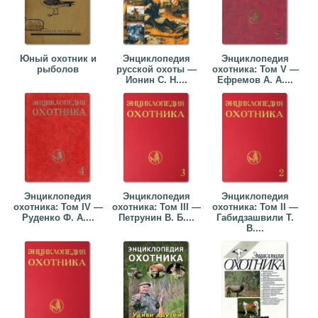
Юный охотник и
Энциклопедия
Энциклопедия
рыболов
русской охоты —
охотника: Том V —
Ионин С. Н....
Ефремов А. А....
Энциклопедия
Энциклопедия
Энциклопедия
охотника: Том IV —
охотника: Том III —
охотника: Том II —
Руденко Ф. А....
Петрунин В. Б....
Габидзашвили Т.
В....