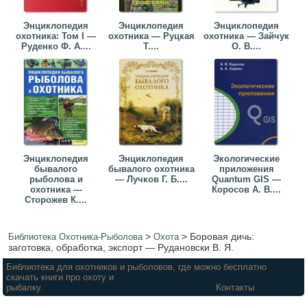
Энциклопедия
Энциклопедия
Энциклопедия
охотника: Том I —
охотника — Руцкая
охотника — Зайчук
Руденко Ф. А....
Т....
О. В....
Энциклопедия
Энциклопедия
Экологические
бывалого
бывалого охотника
приложения
рыболова и
— Лучков Г. Б....
Quantum GIS —
охотника —
Коросов А. В....
Сторожев К....
>
>
Боровая дичь:
Библиотека Охотника-Рыболова
Охота
заготовка, обработка, экспорт — Рудановски В. Я.
Библиотека для охотников и рыболовов, где можно бесплатно
скачать книги про охоту и
рыбалку.
Контакты