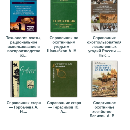
Технология охоты,
Справочник по
Справочник
рациональное
охотничьим
охотпользователя
использование и
угодьям —
лесостепных
воспроизводство
Шалыбков А. М....
угодий России —
ох...
Пыс...
Справочник егеря
Справочник егеря
Спортивное
— Горбачева А.
— Герасимов Ю.
охотничье
Н....
А....
хозяйство —
Лепихин А. В....