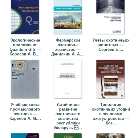
Экологические
Фермерское
Учеты охотничьих
приложения
охотничье
животных —
Quantum GIS —
хозяйство —
Сергеев Е....
Коросов А. В....
Данилкин А. А....
Учебная книга
Устойчивое
Типология
промыслового
развитие
охотничьих угодий
охотника —
охотничьего
с основами
Карелов А. М....
хозяйства
охотустройства —
республики
Коз...
Беларусь ...