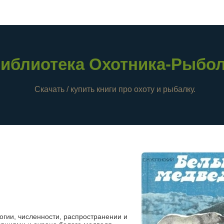
иблиотека Охотника-Рыбо
Скачать / купить книги про охоту и рыбалку.
огии, численности, распространении и