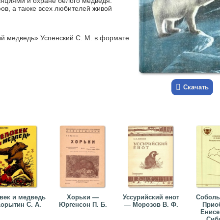
яциями и охране белого медведя.
фов, а также всех любителей живой
ый медведь» Успенский С. М. в формате
Скачать
век и медведь
Хорьки —
Уссурийский енот
Соболь
орытин С. А.
Юргенсон П. Б.
— Морозов В. Ф.
Прио
Енисе
Сиб