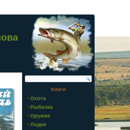
лова
Книги
Охота
Рыбалка
Оружие
Лодки