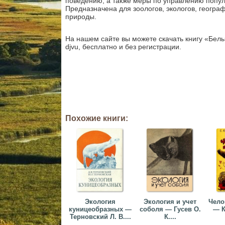
поведению, а также меры по управлению попул
Предназначена для зоологов, экологов, геогра
природы.
На нашем сайте вы можете скачать книгу «Бел
djvu, бесплатно и без регистрации.
Похожие книги:
Экология
Экология и учет
Чело
куницеобразных —
соболя — Гусев О.
— К
Терновский Л. В....
К....