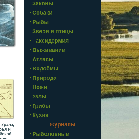
Законы
Собаки
Рыбы
Звери и птицы
Таксидермия
Выживание
Атласы
Водоёмы
Природа
Ножи
Узлы
Грибы
Кухня
Журналы
 Урала,
бъя и
Рыболовные
йской
ири: