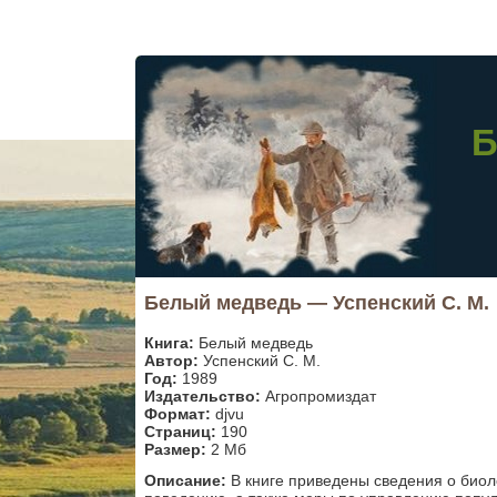
Б
Белый медведь — Успенский С. М.
Книга:
Белый медведь
Автор:
Успенский С. М.
Год:
1989
Издательство:
Агропромиздат
Формат:
djvu
Страниц:
190
Размер:
2 Мб
Описание:
В книге приведены сведения о биол